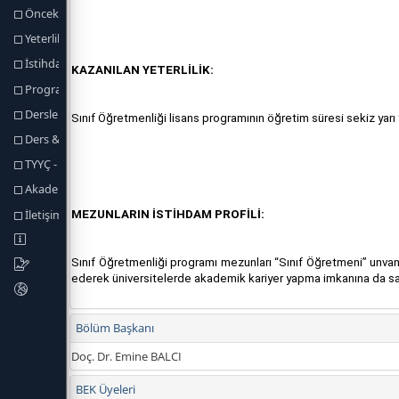
Önceki Öğrenmenin Tanınması
Yeterlilik Koşulları ve Kuralları
İstihdam Olanakları
Program Yeterlikleri
Dersler
Ders & Program Yeterlilikleri İlişkisi
TYYÇ - Program Yeterlilikleri İlişkisi
Akademik Personel
İletişim