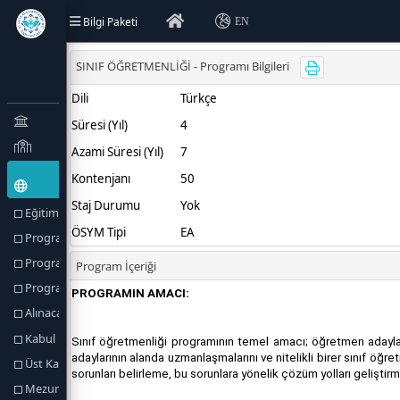
Bilgi Paketi
EN
Eğitim Türü (Amaçlar) ve Hedefler
Program Hakkında
Program Profili
Program Yetkilileri
Alınacak Derece
Kabul Koşulları
Üst Kademeye Geçiş
Mezuniyet Koşulları